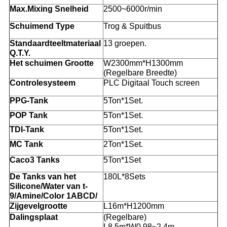
Max.Mixing Snelheid
2500~6000r/min
Schuimend Type
Trog & Spuitbus
Standaardteeltmateriaal
13 groepen.
Q.T.Y.
Het schuimen Grootte
W2300mm*H1300mm
(Regelbare Breedte)
Controlesysteem
PLC Digitaal Touch screen
PPG-Tank
5Ton*1Set.
POP Tank
5Ton*1Set.
TDI-Tank
5Ton*1Set.
MC Tank
2Ton*1Set.
Caco3 Tanks
5Ton*1Set
De Tanks van het
180L*8Sets
Silicone/Water van t-
9/Amine/Color 1ABCD/
Zijgevelgrootte
L16m*H1200mm
Dalingsplaat
(Regelbare)
L8.5m*W0.98~2.4m