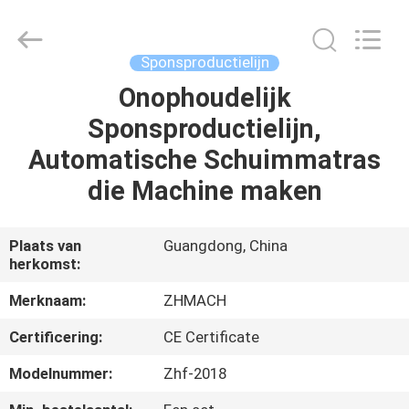
Dongguan
Zehui
machinery
equipment
co.,
Sponsproductielijn
ltd.
All
Rights
Onophoudelijk
HUIS
Reserved.
Sponsproductielijn,
PRODUCTEN
Automatische Schuimmatras
die Machine maken
ONGEVEER
ONS
Plaats van
Guangdong, China
herkomst:
FABRIEKSREIS
Merknaam:
ZHMACH
Certificering:
CE Certificate
KWALITEITSCONTROLE
Modelnummer:
Zhf-2018