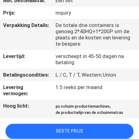
Min. bestelaantal:
Een set
CONTACTEER
ONS
Prijs:
inquiry
Verpakking Details:
De totale drie containers is
genoeg 2*40HQ+1*20GP. om de
VERZOEK
plaats en de kosten van levering
OM EEN
te bespare
CITAAT
Levertijd:
verscheept in 45-50 dagen na
betaling
SITEMAP
Betalingscondities:
L / C, T / T, Western Union
Levering
1.5 reeks per maand
PRIVACYBELEID
vermogen:
Hoog licht:
,
pu schuim productiemachines
de productielijn van de schuimmatras
BESTE PRIJS