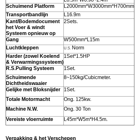
Schuimend Platform
L2000mm*W3000mm*H700mm
Transportbandlijn
L16.9m
Kant/Bodemdocument
2Sets.
het Voer & windt
Systeem opnieuw op
Gang
W500mm*L15m
Luchtkleppen
Norm
U.S.
Harder (zowel Koelend
1Set*1.5HP
& Verwarmingssysteem)
R.S.Pulling Systeem
1Set.
Schuimende
8~150kg/Cubicmeter.
Dichtheidswaaier
Gelijke met Bloksnijder
1Set.
Totale Motormacht
Ong. 125kw.
Machine N.W.
Ong. 30 Ton
Vereiste vloerruimte
L45m*W5m*H4.5m.
Verpakking & het Verschepen