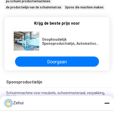
pu schuim productiemachines
de productielijn van de schuimmatras
Spons die machine maken
Krijg de beste prijs voor
Onophoudelijk
Sponsproductielijn, Automatische
Schuimmatras die Machine maken
Doorgaan
Sponsproductielijn
Schuimmachine voor meubels, schoenmateriaal, verpakking,
90 kW vermogen
Zehui
Horizontale Ononderbroken het Schuimproductielijn van de
Polyurethaanspons voor Meubilair en Hoofdkussen