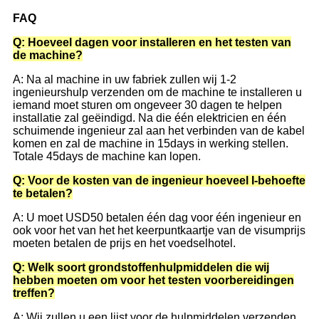
FAQ
Q: Hoeveel dagen voor installeren en het testen van
de machine?
A: Na al machine in uw fabriek zullen wij 1-2
ingenieurshulp verzenden om de machine te installeren u
iemand moet sturen om ongeveer 30 dagen te helpen
installatie zal geëindigd. Na die één elektricien en één
schuimende ingenieur zal aan het verbinden van de kabel
komen en zal de machine in 15days in werking stellen.
Totale 45days de machine kan lopen.
Q: Voor de kosten van de ingenieur hoeveel I-behoefte
te betalen?
A: U moet USD50 betalen één dag voor één ingenieur en
ook voor het van het het keerpuntkaartje van de visumprijs
moeten betalen de prijs en het voedselhotel.
Q: Welk soort grondstoffenhulpmiddelen die wij
hebben moeten om voor het testen voorbereidingen
treffen?
A: Wij zullen u een lijst voor de hulpmiddelen verzenden